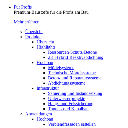
Für Profis
Premium-Baustoffe für die Profis am Bau
Mehr erfahren
Übersicht
Produkte
Übersicht
Highlights
Ressourcen-Schutz-Betone
2K-Hybrid-Reaktivab­dichtung
Hochbau
Mörtelsysteme
Technische Mörtelsysteme
Beton- und Reparatursysteme
Abdichtungssysteme
Infrastruktur
Sanierung und Instandsetzung
Unterwasserprojekte
Hang- und Felssicherung
Tunnel- und Kanalbau
Anwendungen
Hochbau
Verblendfassaden erstellen