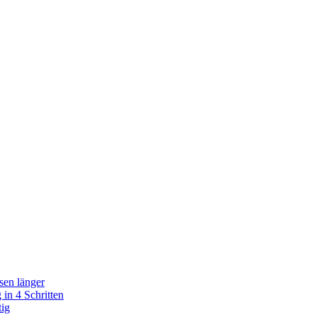
sen länger
in 4 Schritten
tig