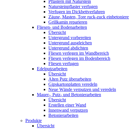
Pflastern mit Naturstein
Natursteinpflaster verfugen
Verfugen im Dickbettverfahren
Zäune, Masten, Tore ruck-zuck einbetonier
Grillkamin reparieren
Fliesen- und Bodenarbeiten
Übersicht
Untergrund vorbereiten
Untergrund ausgleichen
Untergrund abdichten
Fliesen verlegen im Wandbereich
Fliesen verlegen im Bodenbereich
Fliesen verfugen
Edelputzarbeiten
Übersicht
Alten Putz überarbeiten
Gipskartonplatten veredeln
Neue Wände verputzen und veredeln
Mauer-, Putz- und Betonierarbeiten
Übersicht
Erstellen einer Wand
Innenwand verputzen
Betonierarbeiten
Produkte
Übersicht